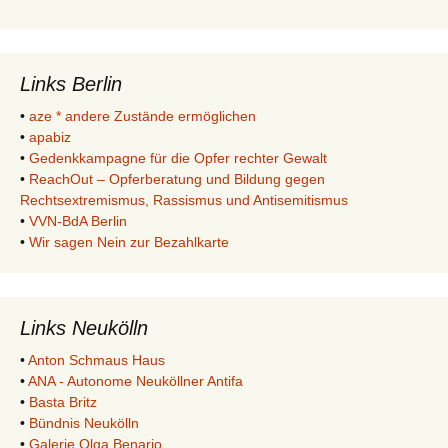
Links Berlin
•
aze * andere Zustände ermöglichen
•
apabiz
•
Gedenkkampagne für die Opfer rechter Gewalt
•
ReachOut – Opferberatung und Bildung gegen
Rechtsextremismus, Rassismus und Antisemitismus
•
VVN-BdA Berlin
•
Wir sagen Nein zur Bezahlkarte
Links Neukölln
•
Anton Schmaus Haus
•
ANA - Autonome Neuköllner Antifa
•
Basta Britz
•
Bündnis Neukölln
•
Galerie Olga Benario