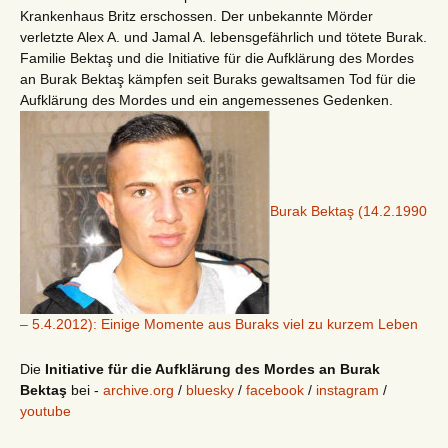
Krankenhaus Britz erschossen. Der unbekannte Mörder
verletzte Alex A. und Jamal A. lebensgefährlich und tötete Burak.
Familie Bektaş und die Initiative für die Aufklärung des Mordes
an Burak Bektaş kämpfen seit Buraks gewaltsamen Tod für die
Aufklärung des Mordes und ein angemessenes Gedenken.
Burak Bektaş (14.2.1990
– 5.4.2012): Einige Momente aus Buraks viel zu kurzem Leben
Die
Initiative für die Aufklärung des Mordes an Burak
Bektaş
bei -
archive.org
/
bluesky
/
facebook
/
instagram
/
youtube