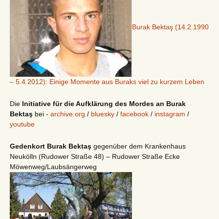
Burak Bektaş (14.2.1990
– 5.4.2012): Einige Momente aus Buraks viel zu kurzem Leben
Die
Initiative für die Aufklärung des Mordes an Burak
Bektaş
bei -
archive.org
/
bluesky
/
facebook
/
instagram
/
youtube
Gedenkort Burak Bektaş
gegenüber dem Krankenhaus
Neukölln (Rudower Straße 48) – Rudower Straße Ecke
Möwenweg/Laubsängerweg