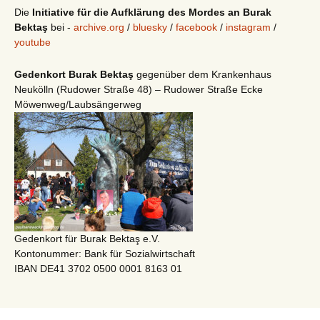
Die
Initiative für die Aufklärung des Mordes an Burak
Bektaş
bei -
archive.org
/
bluesky
/
facebook
/
instagram
/
youtube
Gedenkort Burak Bektaş
gegenüber dem Krankenhaus
Neukölln (Rudower Straße 48) – Rudower Straße Ecke
Möwenweg/Laubsängerweg
Gedenkort für Burak Bektaş e.V.
Kontonummer: Bank für Sozialwirtschaft
IBAN DE41 3702 0500 0001 8163 01