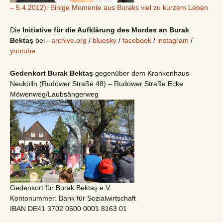
– 5.4.2012): Einige Momente aus Buraks viel zu kurzem Leben
Die
Initiative für die Aufklärung des Mordes an Burak
Bektaş
bei -
archive.org
/
bluesky
/
facebook
/
instagram
/
youtube
Gedenkort Burak Bektaş
gegenüber dem Krankenhaus
Neukölln (Rudower Straße 48) – Rudower Straße Ecke
Möwenweg/Laubsängerweg
Gedenkort für Burak Bektaş e.V.
Kontonummer: Bank für Sozialwirtschaft
IBAN DE41 3702 0500 0001 8163 01