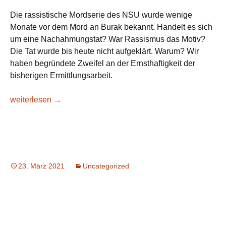
Die rassistische Mordserie des NSU wurde wenige
Monate vor dem Mord an Burak bekannt. Handelt es sich
um eine Nachahmungstat? War Rassismus das Motiv?
Die Tat wurde bis heute nicht aufgeklärt. Warum? Wir
haben begründete Zweifel an der Ernsthaftigkeit der
bisherigen Ermittlungsarbeit.
Gedenkdemo und Kundgebung am 9. Todestag von Burak Bek
weiterlesen
→
23. März 2021
Uncategorized