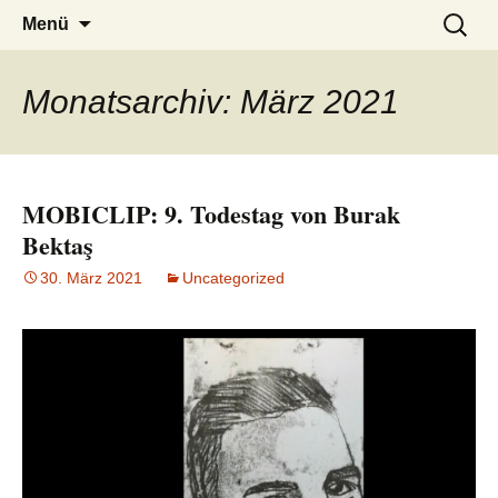
burak
Zum
Suchen
Menü
Inhalt
nach:
springen
Monatsarchiv: März 2021
MOBICLIP: 9. Todestag von Burak
Bektaş
30. März 2021
Uncategorized