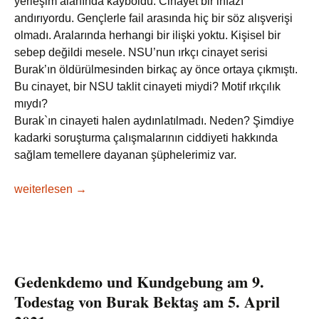
yerleşim alanında kayboldu. Cinayet bir infazı
andırıyordu. Gençlerle fail arasında hiç bir söz alışverişi
olmadı. Aralarında herhangi bir ilişki yoktu. Kişisel bir
sebep değildi mesele. NSU’nun ırkçı cinayet serisi
Burak’ın öldürülmesinden birkaç ay önce ortaya çıkmıştı.
Bu cinayet, bir NSU taklit cinayeti miydi? Motif ırkçılık
mıydı?
Burak`ın cinayeti halen aydınlatılmadı. Neden? Şimdiye
kadarki soruşturma çalışmalarının ciddiyeti hakkında
sağlam temellere dayanan şüphelerimiz var.
5 Nisan 2021 : Anma gösteri: Burak Bektaş 9 yıl önce öldürül
weiterlesen
→
Gedenkdemo und Kundgebung am 9.
Todestag von Burak Bektaş am 5. April