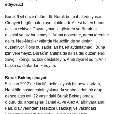
ediyoruz!
Burak 9 yıl önce öldürüldü. Burak bu mahallede yaşadı.
Cinayeti bugün halen aydınlatılmadı. Ailesi halen bunun
acısını çekiyor. Dayanışmanızı gösterin ve Burak`ın
ailesini yalnız bırakmayın. Anma gösterine, anma törenine
gelin. Neo-Naziler yıllardır Neukölln’de saldırılar
düzenliyor. Polis bu saldırıları halen aydınlatmadı. Buna
izin veremeyiz. Burak`ın anıtına da iki saldırı düzenlendi.
Sevgili komşular, bizi destekleyin. Anıtı ziyaret edin. Anıtı
başka saldırılardan koruyun.
Burak Bektaş cinayeti
5 Nisan 2012’de kimliği belirsiz yaşlı bir beyaz adam,
Neukölln hastanesinin yakınında sohbet eden bir grup
gence ateş etti. 22 yaşındaki Burak Bektaş orada
öldürüldü, arkadaşları Jamal A. ve Alex A. ağır yaralandı.
Fail, olay yerinden sessizce uzaklaştı ve ýakındakı