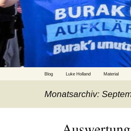
Zum
Inhalt
burak
springen
Blog
Luke Holland
Material
Monatsarchiv: Septe
Auswertung 