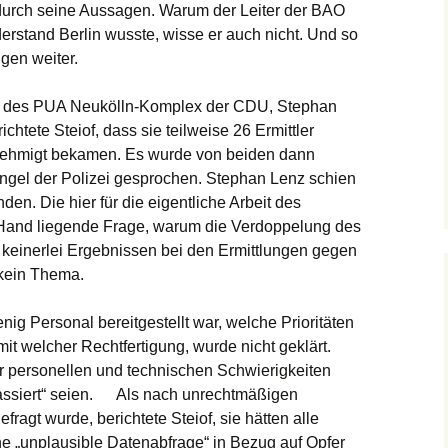
 durch seine Aussagen. Warum der Leiter der BAO
rstand Berlin wusste, wisse er auch nicht. Und so
gen weiter.
ds des PUA Neukölln-Komplex der CDU, Stephan
tete Steiof, dass sie teilweise 26 Ermittler
enehmigt bekamen. Es wurde von beiden dann
ngel der Polizei gesprochen. Stephan Lenz schien
en. Die hier für die eigentliche Arbeit des
 Hand liegende Frage, warum die Verdoppelung des
keinerlei Ergebnissen bei den Ermittlungen gegen
 kein Thema.
nig Personal bereitgestellt war, welche Prioritäten
it welcher Rechtfertigung, wurde nicht geklärt.
der personellen und technischen Schwierigkeiten
 passiert“ seien. Als nach unrechtmäßigen
ragt wurde, berichtete Steiof, sie hätten alle
e „unplausible Datenabfrage“ in Bezug auf Opfer