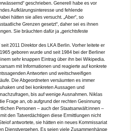
erwässernd“ geschrieben. Generell habe es vor
endes Aufklärungsinteresse und fehlende
abei hätten sie alles versucht. „Aber“, so
sstaatliche Grenzen gesetzt“, daher sei es ihnen
ngen. Sie bräuchten dafür ja „gerichtsfeste
seit 2011 Direktor des LKA Berlin. Vorher leitete er
 1965 geboren wurde und seit 1984 bei der Berliner
i einem sehr knappen Eintrag über ihn bei Wikipedia.
parsam mit Informationen und reagierte auf konkrete
htssagenden Antworten und weitschweifigen
läufe. Die Abgeordneten versäumten es immer
zuhaken und bei konkreten Aussagen und
 nachzufragen, bis auf wenige Ausnahmen. Niklas
die Frage an, ob aufgrund der rechten Gesinnung
ortlichen Personen – auch der Staatsanwält:innen –
mit den Tatverdächtigen diese Ermittlungen nicht
Steiof antwortete, sie hätten ein neues Kommissariat
erten Dienstvergehen. Es seien viele Zusammenhänge