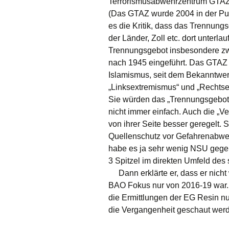
Terrorismusabwehrzentrum GTAZ“: „
(Das GTAZ wurde 2004 in der Pus
es die Kritik, dass das Trennu
der Länder, Zoll etc. dort unterl
Trennungsgebot insbesondere zwi
nach 1945 eingeführt. Das GTAZ r
Islamismus, seit dem Bekanntwe
„Linksextremismus“ und „Rechts
Sie würden das „Trennungsgebot 
nicht immer einfach. Auch die „V
von ihrer Seite besser geregelt. S
Quellenschutz vor Gefahrenabwehr
habe es ja sehr wenig NSU gegeb
3 Spitzel im direkten Umfeld des s
Dann erklärte er, dass er nicht
BAO Fokus nur von 2016-19 war. 
die Ermittlungen der EG Resin nu
die Vergangenheit geschaut wer