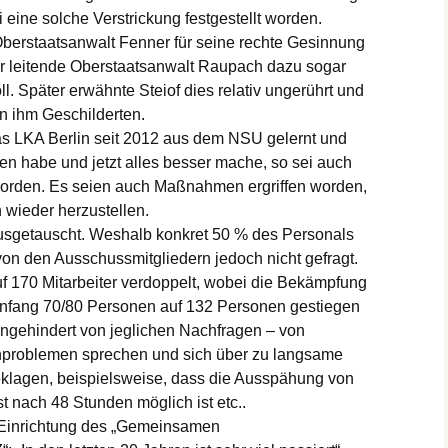
i eine solche Verstrickung festgestellt worden.
 Oberstaatsanwalt Fenner für seine rechte Gesinnung
r leitende Oberstaatsanwalt Raupach dazu sogar
. Später erwähnte Steiof dies relativ ungerührt und
n ihm Geschilderten.
s LKA Berlin seit 2012 aus dem NSU gelernt und
n habe und jetzt alles besser mache, so sei auch
 worden. Es seien auch Maßnahmen ergriffen worden,
 wieder herzustellen.
usgetauscht. Weshalb konkret 50 % des Personals
on den Ausschussmitgliedern jedoch nicht gefragt.
f 170 Mitarbeiter verdoppelt, wobei die Bekämpfung
nfang 70/80 Personen auf 132 Personen gestiegen
 ungehindert von jeglichen Nachfragen – von
problemen sprechen und sich über zu langsame
klagen, beispielsweise, dass die Ausspähung von
 nach 48 Stunden möglich ist etc..
r Einrichtung des „Gemeinsamen