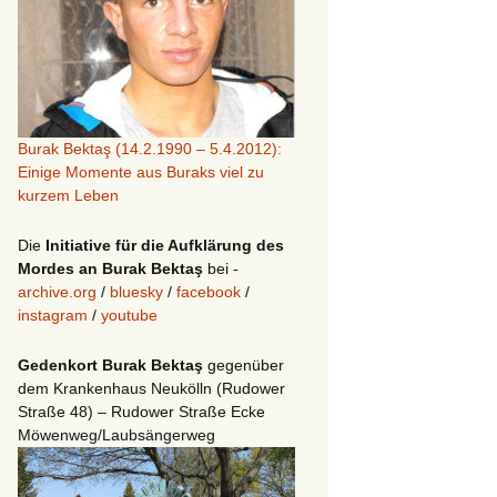
Burak Bektaş (14.2.1990 – 5.4.2012):
Einige Momente aus Buraks viel zu
kurzem Leben
Die
Initiative für die Aufklärung des
Mordes an Burak Bektaş
bei -
archive.org
/
bluesky
/
facebook
/
instagram
/
youtube
Gedenkort Burak Bektaş
gegenüber
dem Krankenhaus Neukölln (Rudower
Straße 48) – Rudower Straße Ecke
Möwenweg/Laubsängerweg