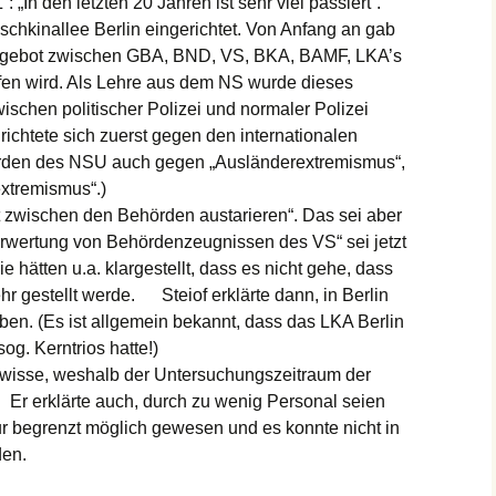
In den letzten 20 Jahren ist sehr viel passiert“.
chkinallee Berlin eingerichtet. Von Anfang an gab
ngsgebot zwischen GBA, BND, VS, BKA, BAMF, LKA’s
aufen wird. Als Lehre aus dem NS wurde dieses
schen politischer Polizei und normaler Polizei
ichtete sich zuerst gegen den internationalen
rden des NSU auch gegen „Ausländerextremismus“,
extremismus“.)
zwischen den Behörden austarieren“. Das sei aber
erwertung von Behördenzeugnissen des VS“ sei jetzt
ie hätten u.a. klargestellt, dass es nicht gehe, dass
 gestellt werde. Steiof erklärte dann, in Berlin
en. (Es ist allgemein bekannt, dass das LKA Berlin
og. Kerntrios hatte!)
 wisse, weshalb der Untersuchungszeitraum der
Er erklärte auch, durch zu wenig Personal seien
r begrenzt möglich gewesen und es konnte nicht in
den.