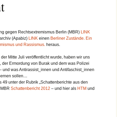
t
tung gegen Rechtsextremismus Berlin (MBR)
LINK
archiv (Apabiz)
LINK
einen
Berliner Zustände. Ein
remismus und Rassismus.
heraus.
der Mitte Juli veröffentlicht wurde, haben wir uns
k, der Ermordung von Burak und dem was Polizei
gt – und was Antirassist_innen und Antifaschist_innen
lernen sollen…
bis 49 unter der Rubrik „Schattenberichte aus den
im MBR
Schattenbericht 2012
– und hier als
HTM
und