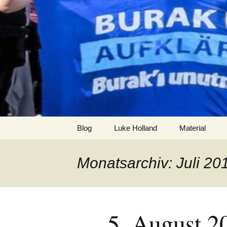
Zum
Inhalt
burak
springen
Blog
Luke Holland
Material
Monatsarchiv: Juli 20
5. August 2