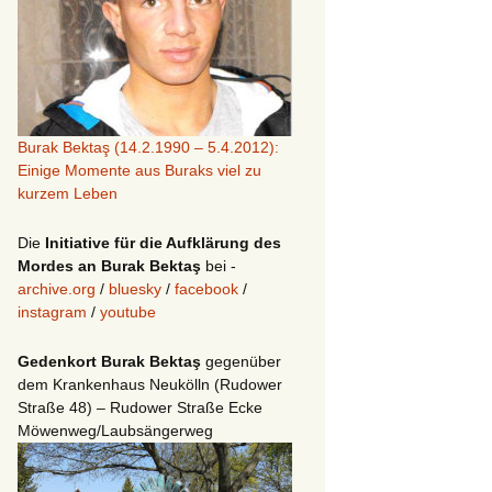
Burak Bektaş (14.2.1990 – 5.4.2012):
Einige Momente aus Buraks viel zu
kurzem Leben
Die
Initiative für die Aufklärung des
Mordes an Burak Bektaş
bei -
archive.org
/
bluesky
/
facebook
/
instagram
/
youtube
Gedenkort Burak Bektaş
gegenüber
dem Krankenhaus Neukölln (Rudower
Straße 48) – Rudower Straße Ecke
Möwenweg/Laubsängerweg