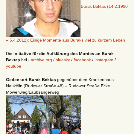
Burak Bektaş (14.2.1990
– 5.4.2012): Einige Momente aus Buraks viel zu kurzem Leben
Die
Initiative für die Aufklärung des Mordes an Burak
Bektaş
bei -
archive.org
/
bluesky
/
facebook
/
instagram
/
youtube
Gedenkort Burak Bektaş
gegenüber dem Krankenhaus
Neukölln (Rudower Straße 48) – Rudower Straße Ecke
Möwenweg/Laubsängerweg