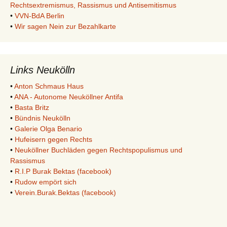
Rechtsextremismus, Rassismus und Antisemitismus
•
VVN-BdA Berlin
•
Wir sagen Nein zur Bezahlkarte
Links Neukölln
•
Anton Schmaus Haus
•
ANA - Autonome Neuköllner Antifa
•
Basta Britz
•
Bündnis Neukölln
•
Galerie Olga Benario
•
Hufeisern gegen Rechts
•
Neuköllner Buchläden gegen Rechtspopulismus und
Rassismus
•
R.I.P Burak Bektas (facebook)
•
Rudow empört sich
•
Verein.Burak.Bektas (facebook)