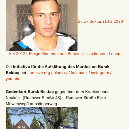
Burak Bektaş (14.2.1990
– 5.4.2012): Einige Momente aus Buraks viel zu kurzem Leben
Die
Initiative für die Aufklärung des Mordes an Burak
Bektaş
bei -
archive.org
/
bluesky
/
facebook
/
instagram
/
youtube
Gedenkort Burak Bektaş
gegenüber dem Krankenhaus
Neukölln (Rudower Straße 48) – Rudower Straße Ecke
Möwenweg/Laubsängerweg