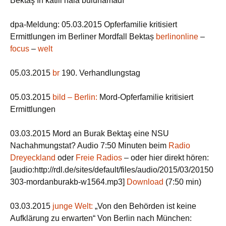
Bektaş’ın katili hala bulunamadı
dpa-Meldung: 05.03.2015 Opferfamilie kritisiert
Ermittlungen im Berliner Mordfall Bektaș
berlinonline
–
focus
–
welt
05.03.2015
br
190. Verhandlungstag
05.03.2015
bild – Berlin:
Mord-Opferfamilie kritisiert
Ermittlungen
03.03.2015 Mord an Burak Bektaş eine NSU
Nachahmungstat? Audio 7:50 Minuten beim
Radio
Dreyeckland
oder
Freie Radios
– oder hier direkt hören:
[audio:http://rdl.de/sites/default/files/audio/2015/03/20150
303-mordanburakb-w1564.mp3]
Download
(7:50 min)
03.03.2015
junge Welt:
„Von den Behörden ist keine
Aufklärung zu erwarten“ Von Berlin nach München: