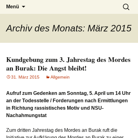
burak
Zum
Suchen
Menü
Inhalt
nach:
springen
Archiv des Monats: März 2015
Kundgebung zum 3. Jahrestag des Mordes
an Burak: Die Angst bleibt!
31. März 2015
Allgemein
Aufruf zum Gedenken am Sonntag, 5. April um 14 Uhr
an der Todesstelle / Forderungen nach Ermittlungen
in Richtung rassistisches Motiv und NSU-
Nachahmungstat
Zum dritten Jahrestag des Mordes an Burak ruft die
Initiative zur Aufklärung des Mordes an Burak zu einer