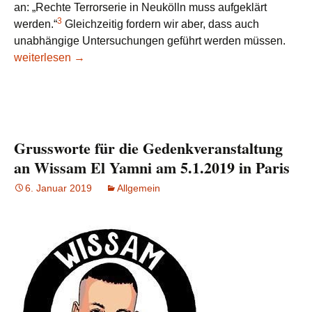
an: „Rechte Terrorserie in Neukölln muss aufgeklärt
3
werden.“
Gleichzeitig fordern wir aber, dass auch
unabhängige Untersuchungen geführt werden müssen.
Rechte/rassistische Mord- und Anschlagsserie in Neukölln 
weiterlesen
→
Grussworte für die Gedenkveranstaltung
an Wissam El Yamni am 5.1.2019 in Paris
6. Januar 2019
Allgemein