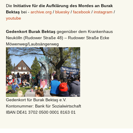
Die
Initiative für die Aufklärung des Mordes an Burak
Bektaş
bei -
archive.org
/
bluesky
/
facebook
/
instagram
/
youtube
Gedenkort Burak Bektaş
gegenüber dem Krankenhaus
Neukölln (Rudower Straße 48) – Rudower Straße Ecke
Möwenweg/Laubsängerweg
Gedenkort für Burak Bektaş e.V.
Kontonummer: Bank für Sozialwirtschaft
IBAN DE41 3702 0500 0001 8163 01