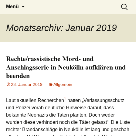
burak
Zum
Suchen
Menü
Inhalt
nach:
springen
Monatsarchiv: Januar 2019
Rechte/rassistische Mord- und
Anschlagsserie in Neukölln aufklären und
beenden
23. Januar 2019
Allgemein
1
Laut aktuellen Recherchen
hatten „Verfassungsschutz
und Polizei vorab deutliche Hinweise darauf, dass
bekannte Neonazis die Taten planten. Doch weder
wurden diese verhindert noch die Täter gefasst“. Die Liste
rechter Brandanschläge in Neukölln ist lang und geschah