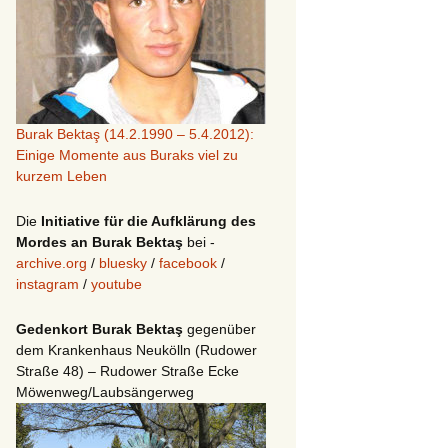
Burak Bektaş (14.2.1990 – 5.4.2012):
Einige Momente aus Buraks viel zu
kurzem Leben
Die
Initiative für die Aufklärung des
Mordes an Burak Bektaş
bei -
archive.org
/
bluesky
/
facebook
/
instagram
/
youtube
Gedenkort Burak Bektaş
gegenüber
dem Krankenhaus Neukölln (Rudower
Straße 48) – Rudower Straße Ecke
Möwenweg/Laubsängerweg