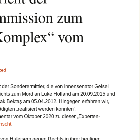
mmission zum
Komplex“ vom
zed
 der Sonderermittler, die von Innensenator Geisel
 nichts zum Mord an Luke Holland am 20.09.2015 und
rak Bektaş am 05.04.2012. Hingegen erfahren wir,
igten „realisiert werden konnten“.
entar vom Oktober 2020 zu dieser „Experten-
nscht
.
von Hufeisern gegen Rechts in ihrer heutigen