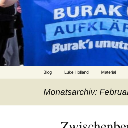
Zum
Inhalt
burak
springen
Blog
Luke Holland
Material
Monatsarchiv: Februa
Zwischenber