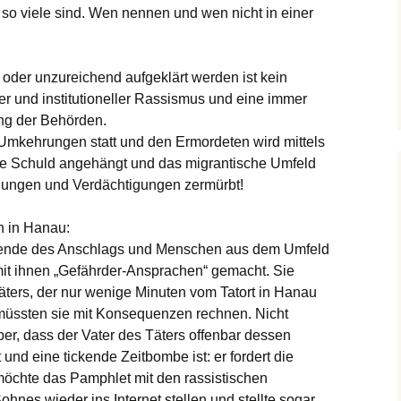
 so viele sind. Wen nennen und wen nicht in einer
 oder unzureichend aufgeklärt werden ist kein
ller und institutioneller Rassismus und eine immer
ng der Behörden.
-Umkehrungen statt und den Ermordeten wird mittels
ne Schuld angehängt und das migrantische Umfeld
tlungen und Verdächtigungen zermürbt!
h in Hanau:
ebende des Anschlags und Menschen aus dem Umfeld
it ihnen „Gefährder-Ansprachen“ gemacht. Sie
ters, der nur wenige Minuten vom Tatort in Hanau
 müssten sie mit Konsequenzen rechnen. Nicht
über, dass der Vater des Täters offenbar dessen
lt und eine tickende Zeitbombe ist: er fordert die
möchte das Pamphlet mit den rassistischen
hnes wieder ins Internet stellen und stellte sogar