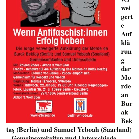
wei
gert
e
Auf
klä
run
g
der
Mo
rde
an
Bur
ak
Bek
taş (Berlin) und Samuel Yeboah (Saarland)
– Gemeinsamkeiten und Unterschiede –