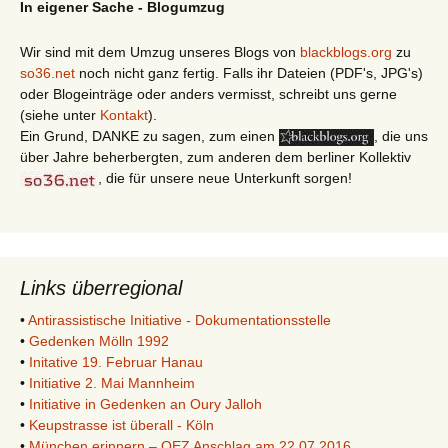
In eigener Sache - Blogumzug
Wir sind mit dem Umzug unseres Blogs von
blackblogs.org
zu
so36.net
noch nicht ganz fertig. Falls ihr Dateien (PDF's, JPG's)
oder Blogeinträge oder anders vermisst, schreibt uns gerne
(siehe unter
Kontakt
).
Ein Grund, DANKE zu sagen, zum einen
, die uns
über Jahre beherbergten, zum anderen dem berliner Kollektiv
, die für unsere neue Unterkunft sorgen!
Links überregional
•
Antirassistische Initiative - Dokumentationsstelle
•
Gedenken Mölln 1992
•
Initative 19. Februar Hanau
•
Initiative 2. Mai Mannheim
•
Initiative in Gedenken an Oury Jalloh
•
Keupstrasse ist überall - Köln
•
München erinnern – OEZ Anschlag am 22.07.2016