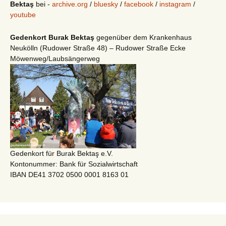
Bektaş
bei -
archive.org
/
bluesky
/
facebook
/
instagram
/
youtube
Gedenkort Burak Bektaş
gegenüber dem Krankenhaus
Neukölln (Rudower Straße 48) – Rudower Straße Ecke
Möwenweg/Laubsängerweg
Gedenkort für Burak Bektaş e.V.
Kontonummer: Bank für Sozialwirtschaft
IBAN DE41 3702 0500 0001 8163 01