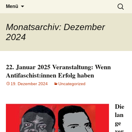
burak
Zum
Suchen
Menü
Inhalt
nach:
springen
Monatsarchiv: Dezember
2024
22. Januar 2025 Veranstaltung: Wenn
Antifaschist:innen Erfolg haben
19. Dezember 2024
Uncategorized
Die
lan
ge
ver