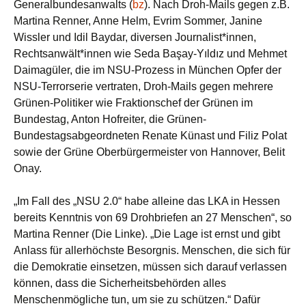
Generalbundesanwalts (
bz
). Nach Droh-Mails gegen z.B.
Martina Renner, Anne Helm, Evrim Sommer, Janine
Wissler und Idil Baydar, diversen Journalist*innen,
Rechtsanwält*innen wie Seda Başay-Yıldız und Mehmet
Daimagüler, die im NSU-Prozess in München Opfer der
NSU-Terrorserie vertraten, Droh-Mails gegen mehrere
Grünen-Politiker wie Fraktionschef der Grünen im
Bundestag, Anton Hofreiter, die Grünen-
Bundestagsabgeordneten Renate Künast und Filiz Polat
sowie der Grüne Oberbürgermeister von Hannover, Belit
Onay.
„Im Fall des „NSU 2.0“ habe alleine das LKA in Hessen
bereits Kenntnis von 69 Drohbriefen an 27 Menschen“, so
Martina Renner (Die Linke). „Die Lage ist ernst und gibt
Anlass für allerhöchste Besorgnis. Menschen, die sich für
die Demokratie einsetzen, müssen sich darauf verlassen
können, dass die Sicherheitsbehörden alles
Menschenmögliche tun, um sie zu schützen.“ Dafür