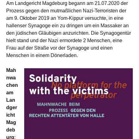
Am Landgericht Magdeburg begann am 21.07.2020 der
Prozess gegen den mutmaßlichen Nazi-Terroristen der
am 9. Oktober 2019 an Yom-Kippur versuchte, in eine
hallenser Synagoge ein zu dringen um ein Massaker an
den jüdischen Gläubigen anzurichten. Die Synagogentür
hielt stand und der Nazi ermordete 2 Menschen, eine
Frau auf der Straße vor der Synagoge und einen
Menschen in einem Dönerladen.
Mah
nwa
chen
am
Lan
dger
icht
Mag
deb
urg
: