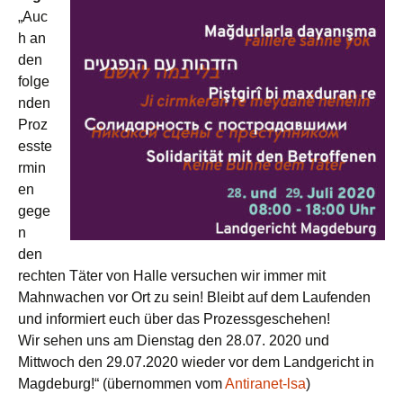
„Auc
h an
den
folge
nden
Proz
esste
rmin
en
gege
n
den
rechten Täter von Halle versuchen wir immer mit
Mahnwachen vor Ort zu sein! Bleibt auf dem Laufenden
und informiert euch über das Prozessgeschehen!
Wir sehen uns am Dienstag den 28.07. 2020 und
Mittwoch den 29.07.2020 wieder vor dem Landgericht in
Magdeburg!“ (übernommen vom
Antiranet-lsa
)