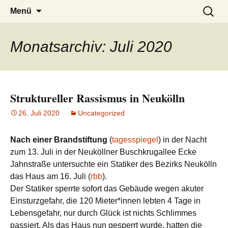
burak
Zum
Suchen
Menü
Inhalt
nach:
springen
Monatsarchiv: Juli 2020
Struktureller Rassismus in Neukölln
26. Juli 2020
Uncategorized
Nach einer Brandstiftung
(
tagesspiegel
) in der Nacht
zum 13. Juli in der Neuköllner Buschkrugallee Ecke
Jahnstraße untersuchte ein Statiker des Bezirks Neukölln
das Haus am 16. Juli (
rbb
).
Der Statiker sperrte sofort das Gebäude wegen akuter
Einsturzgefahr, die 120 Mieter*innen lebten 4 Tage in
Lebensgefahr, nur durch Glück ist nichts Schlimmes
passiert. Als das Haus nun gesperrt wurde, hatten die