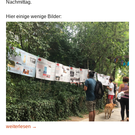
Nachmittag.
Hier einige wenige Bilder:
kleiner Rückblick zum Sommerfest am Richardplatz 8 am 18
weiterlesen
→