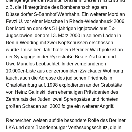
offengelegt werden konnte. Unklar in dieser Hinsicht sind
z.B. die Hintergründe des Bombenanschlags am
Düsseldorfer S-Bahnhof Wehrhahn. Ein weiterer Mord an
Fevzi U. vor einer Moschee in Rheda-Wiedenbrück 2006.
Der Mord an dem des 51-jährigen Ignjatowic aus Ex-
Jugoslawien, der am 13. März 2000 in seinem Laden in
Berlin-Wedding mit zwei Kopfschüssen erschossen
wurde. Im selben Jahr hatte ein Berliner Wachpolizist an
der Synagoge in der Rykestraße Beate Zschäpe und
Uwe Mundlos beobachtet. In der vorgefundenen
10.000er-Liste aus der zerbombten Zwickauer Wohnung
taucht auch die Adresse des jüdischen Friedhofs in
Charlottenburg auf. 1998 explodierten an der Grabstätte
von Heinz Galinski, dem ehemaligen Präsidenten des
Zentralrats der Juden, zwei Sprengsätze und richteten
großen Schaden an. 2002 folgte ein weiterer Angriff.
Recherchen weisen auf die besondere Rolle des Berliner
LKA und dem Brandenburger Verfassungsschutz, die in