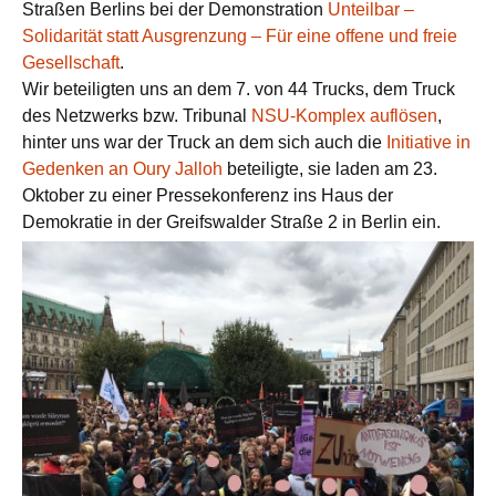
Straßen Berlins bei der Demonstration
Unteilbar –
Solidarität statt Ausgrenzung – Für eine offene und freie
Gesellschaft
.
Wir beteiligten uns an dem 7. von 44 Trucks, dem Truck
des Netzwerks bzw. Tribunal
NSU-Komplex auflösen
,
hinter uns war der Truck an dem sich auch die
Initiative in
Gedenken an Oury Jalloh
beteiligte, sie laden am 23.
Oktober zu einer Pressekonferenz ins Haus der
Demokratie in der Greifswalder Straße 2 in Berlin ein.