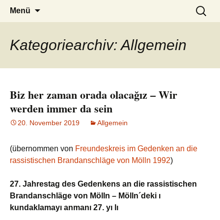
burak
Zum
Suchen
Menü
Inhalt
nach:
springen
Kategoriearchiv: Allgemein
Biz her zaman orada olacağız – Wir
werden immer da sein
20. November 2019
Allgemein
(übernommen von
Freundeskreis im Gedenken an die
rassistischen Brandanschläge von Mölln 1992
)
27. Jahrestag des Gedenkens an die rassistischen
Brandanschläge von Mölln – Mölln´deki ı
kundaklamayı anmanı 27. yı lı