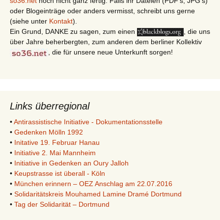
so36.net
noch nicht ganz fertig. Falls ihr Dateien (PDF's, JPG's)
oder Blogeinträge oder anders vermisst, schreibt uns gerne
(siehe unter
Kontakt
).
Ein Grund, DANKE zu sagen, zum einen
, die uns
über Jahre beherbergten, zum anderen dem berliner Kollektiv
, die für unsere neue Unterkunft sorgen!
Links überregional
•
Antirassistische Initiative - Dokumentationsstelle
•
Gedenken Mölln 1992
•
Initative 19. Februar Hanau
•
Initiative 2. Mai Mannheim
•
Initiative in Gedenken an Oury Jalloh
•
Keupstrasse ist überall - Köln
•
München erinnern – OEZ Anschlag am 22.07.2016
•
Solidaritätskreis Mouhamed Lamine Dramé Dortmund
•
Tag der Solidarität – Dortmund