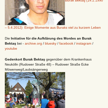
Burak Bektaş (14.2.1990
– 5.4.2012): Einige Momente aus Buraks viel zu kurzem Leben
Die
Initiative für die Aufklärung des Mordes an Burak
Bektaş
bei -
archive.org
/
bluesky
/
facebook
/
instagram
/
youtube
Gedenkort Burak Bektaş
gegenüber dem Krankenhaus
Neukölln (Rudower Straße 48) – Rudower Straße Ecke
Möwenweg/Laubsängerweg