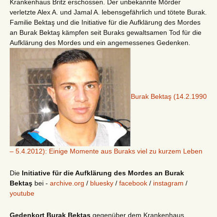
Krankenhaus Britz erschossen. Der unbekannte Mörder
verletzte Alex A. und Jamal A. lebensgefährlich und tötete Burak.
Familie Bektaş und die Initiative für die Aufklärung des Mordes
an Burak Bektaş kämpfen seit Buraks gewaltsamen Tod für die
Aufklärung des Mordes und ein angemessenes Gedenken.
Burak Bektaş (14.2.1990
– 5.4.2012): Einige Momente aus Buraks viel zu kurzem Leben
Die
Initiative für die Aufklärung des Mordes an Burak
Bektaş
bei -
archive.org
/
bluesky
/
facebook
/
instagram
/
youtube
Gedenkort Burak Bektaş
gegenüber dem Krankenhaus