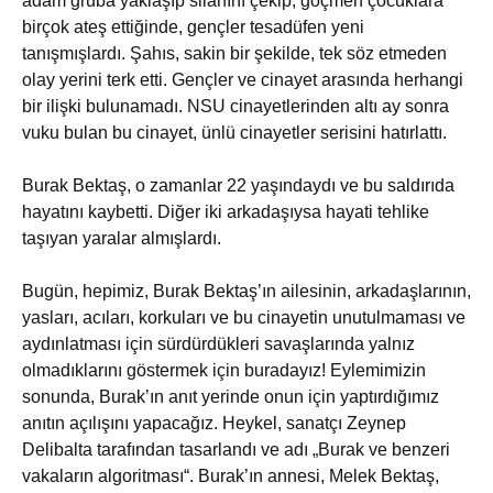
adam gruba yaklaşıp silahını çekip, göçmen çocuklara
birçok ateş ettiğinde, gençler tesadüfen yeni
tanışmışlardı. Şahıs, sakin bir şekilde, tek söz etmeden
olay yerini terk etti. Gençler ve cinayet arasında herhangi
bir ilişki bulunamadı. NSU cinayetlerinden altı ay sonra
vuku bulan bu cinayet, ünlü cinayetler serisini hatırlattı.
Burak Bektaş, o zamanlar 22 yaşındaydı ve bu saldırıda
hayatını kaybetti. Diğer iki arkadaşıysa hayati tehlike
taşıyan yaralar almışlardı.
Bugün, hepimiz, Burak Bektaş’ın ailesinin, arkadaşlarının,
yasları, acıları, korkuları ve bu cinayetin unutulmaması ve
aydınlatması için sürdürdükleri savaşlarında yalnız
olmadıklarını göstermek için buradayız! Eylemimizin
sonunda, Burak’ın anıt yerinde onun için yaptırdığımız
anıtın açılışını yapacağız. Heykel, sanatçı Zeynep
Delibalta tarafından tasarlandı ve adı „Burak ve benzeri
vakaların algoritması“. Burak’ın annesi, Melek Bektaş,