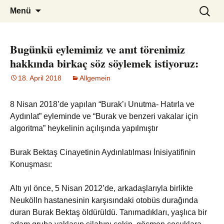
burak
Zum
Suchen
Menü
Inhalt
nach:
springen
Bugünkü eylemimiz ve anıt törenimiz
hakkında birkaç söz söylemek istiyoruz:
18. April 2018
Allgemein
8 Nisan 2018’de yapılan “Burak’ı Unutma- Hatırla ve
Aydınlat” eyleminde ve “Burak ve benzeri vakalar için
algoritma” heykelinin açılışında yapılmıştır
Burak Bektaş Cinayetinin Aydınlatılması İnisiyatifinin
Konuşması:
Altı yıl önce, 5 Nisan 2012’de, arkadaşlarıyla birlikte
Neukölln hastanesinin karşısındaki otobüs durağında
duran Burak Bektaş öldürüldü. Tanımadıkları, yaşlıca bir