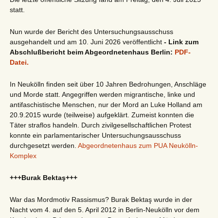
statt.
Nun wurde der Bericht des Untersuchungsausschuss
ausgehandelt und am 10. Juni 2026 veröffentlicht
- Link zum
Abschlußbericht beim Abgeordnetenhaus Berlin:
PDF-
Datei.
In Neukölln finden seit über 10 Jahren Bedrohungen, Anschläge
und Morde statt. Angegriffen werden migrantische, linke und
antifaschistische Menschen, nur der Mord an Luke Holland am
20.9.2015 wurde (teilweise) aufgeklärt. Zumeist konnten die
Täter straflos handeln. Durch zivilgesellschaftlichen Protest
konnte ein parlamentarischer Untersuchungsausschuss
durchgesetzt werden.
Abgeordnetenhaus zum PUA Neukölln-
Komplex
+++Burak Bektaş+++
War das Mordmotiv Rassismus? Burak Bektaş wurde in der
Nacht vom 4. auf den 5. April 2012 in Berlin-Neukölln vor dem