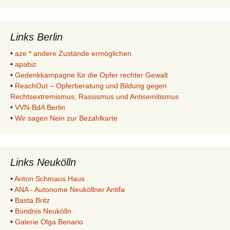
Links Berlin
•
aze * andere Zustände ermöglichen
•
apabiz
•
Gedenkkampagne für die Opfer rechter Gewalt
•
ReachOut – Opferberatung und Bildung gegen
Rechtsextremismus, Rassismus und Antisemitismus
•
VVN-BdA Berlin
•
Wir sagen Nein zur Bezahlkarte
Links Neukölln
•
Anton Schmaus Haus
•
ANA - Autonome Neuköllner Antifa
•
Basta Britz
•
Bündnis Neukölln
•
Galerie Olga Benario