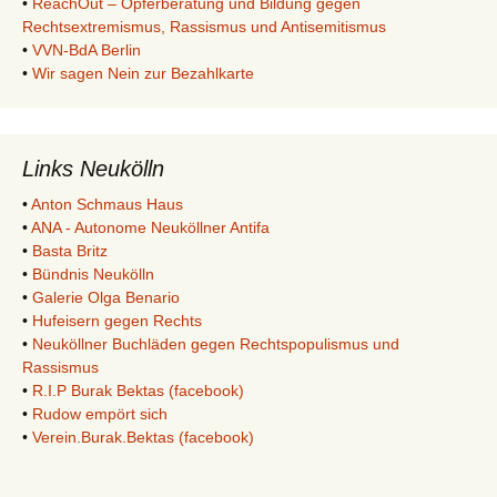
•
ReachOut – Opferberatung und Bildung gegen
Rechtsextremismus, Rassismus und Antisemitismus
•
VVN-BdA Berlin
•
Wir sagen Nein zur Bezahlkarte
Links Neukölln
•
Anton Schmaus Haus
•
ANA - Autonome Neuköllner Antifa
•
Basta Britz
•
Bündnis Neukölln
•
Galerie Olga Benario
•
Hufeisern gegen Rechts
•
Neuköllner Buchläden gegen Rechtspopulismus und
Rassismus
•
R.I.P Burak Bektas (facebook)
•
Rudow empört sich
•
Verein.Burak.Bektas (facebook)