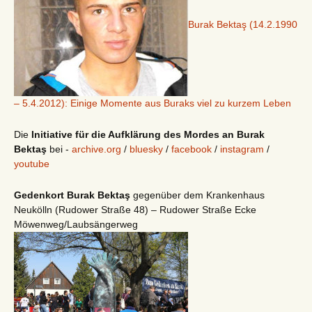
Burak Bektaş (14.2.1990
– 5.4.2012): Einige Momente aus Buraks viel zu kurzem Leben
Die
Initiative für die Aufklärung des Mordes an Burak
Bektaş
bei -
archive.org
/
bluesky
/
facebook
/
instagram
/
youtube
Gedenkort Burak Bektaş
gegenüber dem Krankenhaus
Neukölln (Rudower Straße 48) – Rudower Straße Ecke
Möwenweg/Laubsängerweg