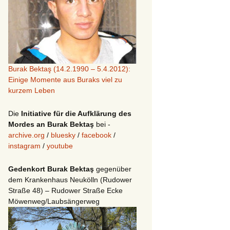
Burak Bektaş (14.2.1990 – 5.4.2012):
Einige Momente aus Buraks viel zu
kurzem Leben
Die
Initiative für die Aufklärung des
Mordes an Burak Bektaş
bei -
archive.org
/
bluesky
/
facebook
/
instagram
/
youtube
Gedenkort Burak Bektaş
gegenüber
dem Krankenhaus Neukölln (Rudower
Straße 48) – Rudower Straße Ecke
Möwenweg/Laubsängerweg