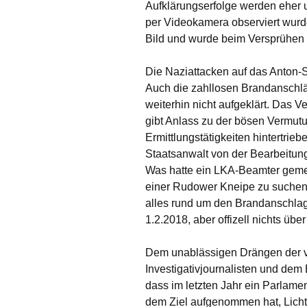
Aufklärungserfolge werden eher un
per Videokamera observiert wurde
Bild und wurde beim Versprühen 
Die Naziattacken auf das Anton-
Auch die zahllosen Brandanschl
weiterhin nicht aufgeklärt. Das 
gibt Anlass zu der bösen Vermutu
Ermittlungstätigkeiten hintertri
Staatsanwalt von der Bearbeitu
Was hatte ein LKA-Beamter geme
einer Rudower Kneipe zu suchen
alles rund um den Brandanschlag
1.2.2018, aber offizell nichts übe
Dem unablässigen Drängen der vo
Investigativjournalisten und dem 
dass im letzten Jahr ein Parlame
dem Ziel aufgenommen hat, Lich