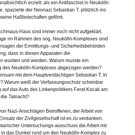
absichtlich erzielt: als ein Antifaschist in Neukölln
, spazierte der Neonazi Sebastian T. plötzlich ins
seine Haßbotschaften gefilmt.
Schmaus-Haus sind immer noch nicht aufgeklärt.
äge im Rahmen des sog. Neukölln-Komplexes sind
Versagen der Ermittlungs- und Sicherheitsbehörden
ng, dass in diesen Apparaten die
eben wurden und werden. Warum musste ein
ng des Neukölln-Komplexes abgezogen werden?
insam mit dem Hauptverdächtigen Sebastian T. In
? Warum weiß der Verfassungsschutz scheinbar
 auf das Auto des Linkenpolitikers Ferat Kocak am
r die Tatnacht?
n Nazi-Anschlägen Betroffenen, der Arbeit von
Einsatz der Zivilgesellschaft ist es zu verdanken,
ntarischer Untersuchungs-ausschuss die Arbeit mit
t in das Dunkel rund um den Neukölln-Komplex zu