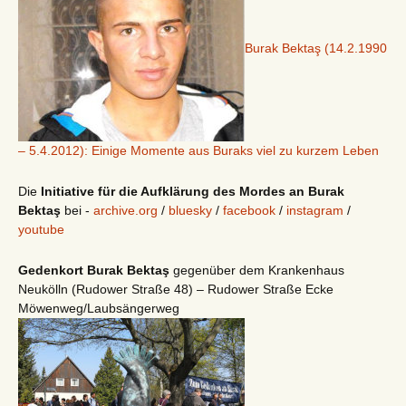
Burak Bektaş (14.2.1990
– 5.4.2012): Einige Momente aus Buraks viel zu kurzem Leben
Die
Initiative für die Aufklärung des Mordes an Burak
Bektaş
bei -
archive.org
/
bluesky
/
facebook
/
instagram
/
youtube
Gedenkort Burak Bektaş
gegenüber dem Krankenhaus
Neukölln (Rudower Straße 48) – Rudower Straße Ecke
Möwenweg/Laubsängerweg