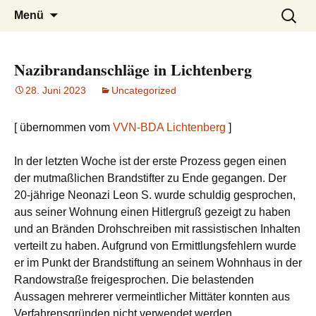
burak
Zum
Suchen
Menü
Inhalt
nach:
springen
Nazibrandanschläge in Lichtenberg
28. Juni 2023
Uncategorized
[ übernommen vom
VVN-BDA Lichtenberg
]
In der letzten Woche ist der erste Prozess gegen einen
der mutmaßlichen Brandstifter zu Ende gegangen. Der
20-jährige Neonazi Leon S. wurde schuldig gesprochen,
aus seiner Wohnung einen Hitlergruß gezeigt zu haben
und an Bränden Drohschreiben mit rassistischen Inhalten
verteilt zu haben. Aufgrund von Ermittlungsfehlern wurde
er im Punkt der Brandstiftung an seinem Wohnhaus in der
Randowstraße freigesprochen. Die belastenden
Aussagen mehrerer vermeintlicher Mittäter konnten aus
Verfahrensgründen nicht verwendet werden.