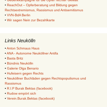
•
Gedenkkampagne für die Opfer rechter Gewalt
•
ReachOut – Opferberatung und Bildung gegen
Rechtsextremismus, Rassismus und Antisemitismus
•
VVN-BdA Berlin
•
Wir sagen Nein zur Bezahlkarte
Links Neukölln
•
Anton Schmaus Haus
•
ANA - Autonome Neuköllner Antifa
•
Basta Britz
•
Bündnis Neukölln
•
Galerie Olga Benario
•
Hufeisern gegen Rechts
•
Neuköllner Buchläden gegen Rechtspopulismus und
Rassismus
•
R.I.P Burak Bektas (facebook)
•
Rudow empört sich
•
Verein.Burak.Bektas (facebook)