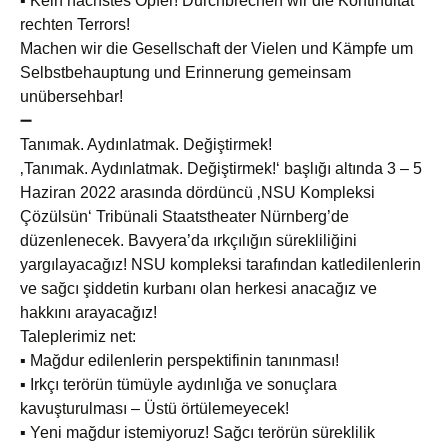
▪ Kein nächstes Opfer! Durchbrechen wir die Kontinuität
rechten Terrors!
Machen wir die Gesellschaft der Vielen und Kämpfe um
Selbstbehauptung und Erinnerung gemeinsam
unübersehbar!
➖
Tanımak. Aydınlatmak. Değiştirmek!
‚Tanımak. Aydınlatmak. Değiştirmek!‘ başlığı altında 3 – 5
Haziran 2022 arasında dördüncü ‚NSU Kompleksi
Çözülsün‘ Tribünali Staatstheater Nürnberg’de
düzenlenecek. Bavyera’da ırkçılığın sürekliliğini
yargılayacağız! NSU kompleksi tarafından katledilenlerin
ve sağcı şiddetin kurbanı olan herkesi anacağız ve
hakkını arayacağız!
Taleplerimiz net:
▪ Mağdur edilenlerin perspektifinin tanınması!
▪ Irkçı terörün tümüyle aydınlığa ve sonuçlara
kavuşturulması – Üstü örtülemeyecek!
▪ Yeni mağdur istemiyoruz! Sağcı terörün süreklilik