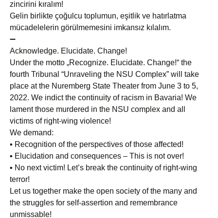
zincirini kıralım!
Gelin birlikte çoğulcu toplumun, eşitlik ve hatırlatma
mücadelelerin görülmemesini imkansız kılalım.
➖
Acknowledge. Elucidate. Change!
Under the motto „Recognize. Elucidate. Change!“ the
fourth Tribunal “Unraveling the NSU Complex” will take
place at the Nuremberg State Theater from June 3 to 5,
2022. We indict the continuity of racism in Bavaria! We
lament those murdered in the NSU complex and all
victims of right-wing violence!
We demand:
▪ Recognition of the perspectives of those affected!
▪ Elucidation and consequences – This is not over!
▪ No next victim! Let’s break the continuity of right-wing
terror!
Let us together make the open society of the many and
the struggles for self-assertion and remembrance
unmissable!