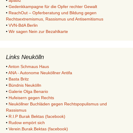
•
apabiz
•
Gedenkkampagne für die Opfer rechter Gewalt
•
ReachOut – Opferberatung und Bildung gegen
Rechtsextremismus, Rassismus und Antisemitismus
•
VVN-BdA Berlin
•
Wir sagen Nein zur Bezahlkarte
Links Neukölln
•
Anton Schmaus Haus
•
ANA - Autonome Neuköllner Antifa
•
Basta Britz
•
Bündnis Neukölln
•
Galerie Olga Benario
•
Hufeisern gegen Rechts
•
Neuköllner Buchläden gegen Rechtspopulismus und
Rassismus
•
R.I.P Burak Bektas (facebook)
•
Rudow empört sich
•
Verein.Burak.Bektas (facebook)