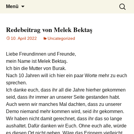
burak
Zum
Suchen
Menü
Inhalt
nach:
springen
Redebeitrag von Melek Bektaş
10. April 2022
Uncategorized
Liebe Freundinnen und Freunde,
mein Name ist Melek Bektaş.
Ich bin die Mutter von Burak.
Nach 10 Jahren will ich hier ein paar Worte mehr zu euch
sprechen.
Ich danke euch, dass ihr all die Jahre hierher gekommen
seid, dass ihr immer an unserer Seite gestanden habt.
Auch wenn wir manches Mal dachten, dass zu unserer
Demo niemand mehr kommen wird, seid ihr gekommen.
Wir haben nicht damit gerechnet, dass ihr das so lange
aushaltet. Dafür danken wir Euch. Ohne euch alle, würde
es diesen Ort nicht geben. Wäre das Erinnern vielleicht