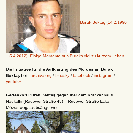
Burak Bektaş (14.2.1990
– 5.4.2012): Einige Momente aus Buraks viel zu kurzem Leben
Die
Initiative für die Aufklärung des Mordes an Burak
Bektaş
bei -
archive.org
/
bluesky
/
facebook
/
instagram
/
youtube
Gedenkort Burak Bektaş
gegenüber dem Krankenhaus
Neukölln (Rudower Straße 48) – Rudower Straße Ecke
Möwenweg/Laubsängerweg