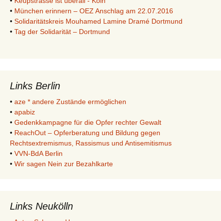
•
Keupstrasse ist überall - Köln
•
München erinnern – OEZ Anschlag am 22.07.2016
•
Solidaritätskreis Mouhamed Lamine Dramé Dortmund
•
Tag der Solidarität – Dortmund
Links Berlin
•
aze * andere Zustände ermöglichen
•
apabiz
•
Gedenkkampagne für die Opfer rechter Gewalt
•
ReachOut – Opferberatung und Bildung gegen
Rechtsextremismus, Rassismus und Antisemitismus
•
VVN-BdA Berlin
•
Wir sagen Nein zur Bezahlkarte
Links Neukölln