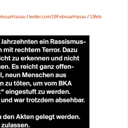
ebruarHanau
/
twitter.com/19FebruarHanau
/
19feb-