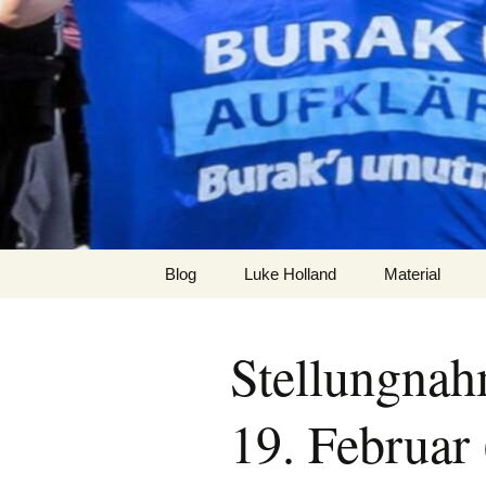
Zum
Inhalt
burak
springen
Blog
Luke Holland
Material
Stellungnahm
19. Februar