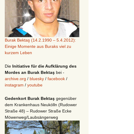
Burak Bektaş (14.2.1990 – 5.4.2012):
Einige Momente aus Buraks viel zu
kurzem Leben
Die
Initiative für die Aufklärung des
Mordes an Burak Bektaş
bei -
archive.org
/
bluesky
/
facebook
/
instagram
/
youtube
Gedenkort Burak Bektaş
gegenüber
dem Krankenhaus Neukölln (Rudower
Straße 48) – Rudower Straße Ecke
Möwenweg/Laubsängerweg