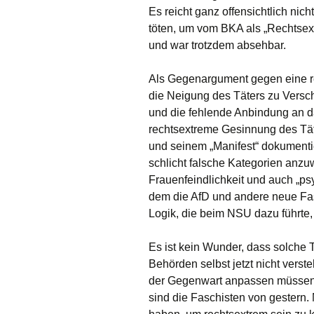
Es reicht ganz offensichtlich nic
töten, um vom BKA als „Rechtsext
und war trotzdem absehbar.
Als Gegenargument gegen eine r
die Neigung des Täters zu Versch
und die fehlende Anbindung an da
rechtsextreme Gesinnung des Täter
und seinem „Manifest“ dokumenti
schlicht falsche Kategorien anzu
Frauenfeindlichkeit und auch „psy
dem die AfD und andere neue Fas
Logik, die beim NSU dazu führte,
Es ist kein Wunder, dass solche 
Behörden selbst jetzt nicht verst
der Gegenwart anpassen müssen. D
sind die Faschisten von gestern