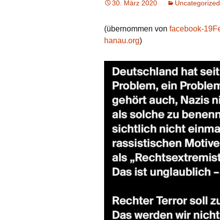
30. März 2020
Uncategorized
(übernommen von
facebook-19F
hanau.org
)