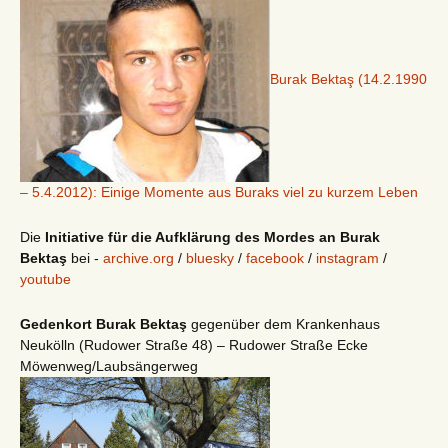
Burak Bektaş (14.2.1990
– 5.4.2012): Einige Momente aus Buraks viel zu kurzem Leben
Die
Initiative für die Aufklärung des Mordes an Burak
Bektaş
bei -
archive.org
/
bluesky
/
facebook
/
instagram
/
youtube
Gedenkort Burak Bektaş
gegenüber dem Krankenhaus
Neukölln (Rudower Straße 48) – Rudower Straße Ecke
Möwenweg/Laubsängerweg