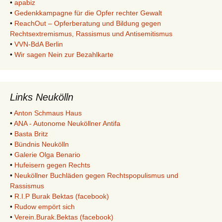
•
apabiz
•
Gedenkkampagne für die Opfer rechter Gewalt
•
ReachOut – Opferberatung und Bildung gegen
Rechtsextremismus, Rassismus und Antisemitismus
•
VVN-BdA Berlin
•
Wir sagen Nein zur Bezahlkarte
Links Neukölln
•
Anton Schmaus Haus
•
ANA - Autonome Neuköllner Antifa
•
Basta Britz
•
Bündnis Neukölln
•
Galerie Olga Benario
•
Hufeisern gegen Rechts
•
Neuköllner Buchläden gegen Rechtspopulismus und
Rassismus
•
R.I.P Burak Bektas (facebook)
•
Rudow empört sich
•
Verein.Burak.Bektas (facebook)