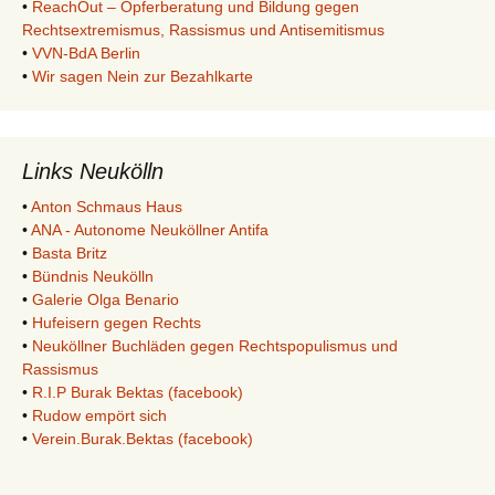
•
ReachOut – Opferberatung und Bildung gegen
Rechtsextremismus, Rassismus und Antisemitismus
•
VVN-BdA Berlin
•
Wir sagen Nein zur Bezahlkarte
Links Neukölln
•
Anton Schmaus Haus
•
ANA - Autonome Neuköllner Antifa
•
Basta Britz
•
Bündnis Neukölln
•
Galerie Olga Benario
•
Hufeisern gegen Rechts
•
Neuköllner Buchläden gegen Rechtspopulismus und
Rassismus
•
R.I.P Burak Bektas (facebook)
•
Rudow empört sich
•
Verein.Burak.Bektas (facebook)