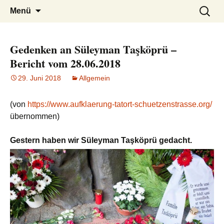
burak
Zum
Suchen
Menü
Inhalt
nach:
springen
Gedenken an Süleyman Taşköprü –
Bericht vom 28.06.2018
29. Juni 2018
Allgemein
(von
https://www.aufklaerung-tatort-schuetzenstrasse.org/
übernommen)
Gestern haben wir Süleyman Taşköprü gedacht.