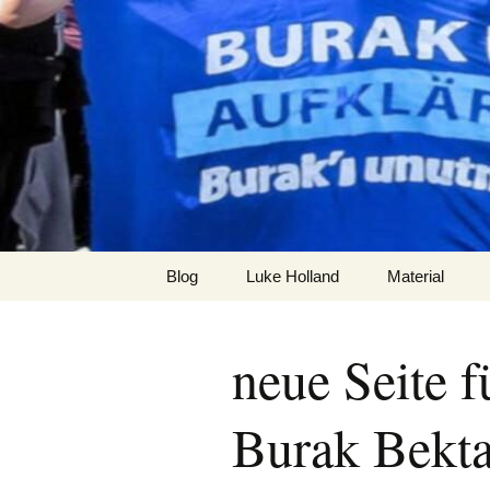
Zum
Inhalt
burak
springen
Blog
Luke Holland
Material
neue Seite 
Burak Bekt