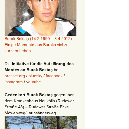
Burak Bektaş (14.2.1990 – 5.4.2012):
Einige Momente aus Buraks viel zu
kurzem Leben
Die
Initiative für die Aufklärung des
Mordes an Burak Bektaş
bei -
archive.org
/
bluesky
/
facebook
/
instagram
/
youtube
Gedenkort Burak Bektaş
gegenüber
dem Krankenhaus Neukölln (Rudower
Straße 48) – Rudower Straße Ecke
Möwenweg/Laubsängerweg