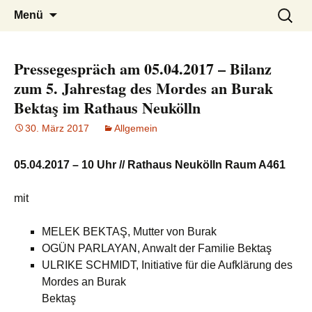
burak
Zum
Suchen
Menü
Inhalt
nach:
springen
Pressegespräch am 05.04.2017 – Bilanz
zum 5. Jahrestag des Mordes an Burak
Bektaş im Rathaus Neukölln
30. März 2017
Allgemein
05.04.2017 – 10 Uhr // Rathaus Neukölln Raum A461
mit
MELEK BEKTAŞ, Mutter von Burak
OGÜN PARLAYAN, Anwalt der Familie Bektaş
ULRIKE SCHMIDT, Initiative für die Aufklärung des
Mordes an Burak
Bektaş