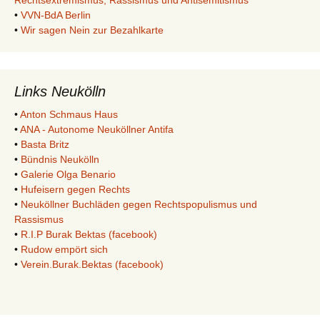
Rechtsextremismus, Rassismus und Antisemitismus
•
VVN-BdA Berlin
•
Wir sagen Nein zur Bezahlkarte
Links Neukölln
•
Anton Schmaus Haus
•
ANA - Autonome Neuköllner Antifa
•
Basta Britz
•
Bündnis Neukölln
•
Galerie Olga Benario
•
Hufeisern gegen Rechts
•
Neuköllner Buchläden gegen Rechtspopulismus und
Rassismus
•
R.I.P Burak Bektas (facebook)
•
Rudow empört sich
•
Verein.Burak.Bektas (facebook)