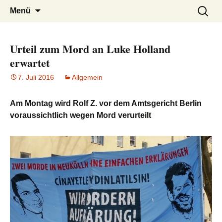
burak
Zum
Suchen
Menü
Inhalt
nach:
springen
Urteil zum Mord an Luke Holland
erwartet
7. Juli 2016
Allgemein
Am Montag wird Rolf Z. vor dem Amtsgericht Berlin
voraussichtlich wegen Mord verurteilt