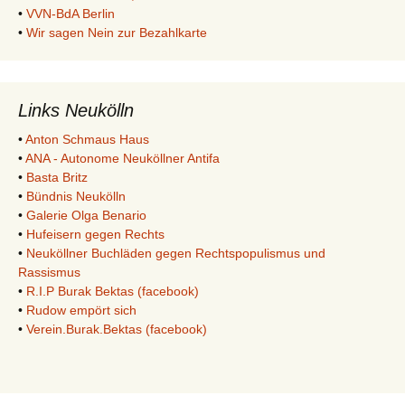
•
VVN-BdA Berlin
•
Wir sagen Nein zur Bezahlkarte
Links Neukölln
•
Anton Schmaus Haus
•
ANA - Autonome Neuköllner Antifa
•
Basta Britz
•
Bündnis Neukölln
•
Galerie Olga Benario
•
Hufeisern gegen Rechts
•
Neuköllner Buchläden gegen Rechtspopulismus und
Rassismus
•
R.I.P Burak Bektas (facebook)
•
Rudow empört sich
•
Verein.Burak.Bektas (facebook)