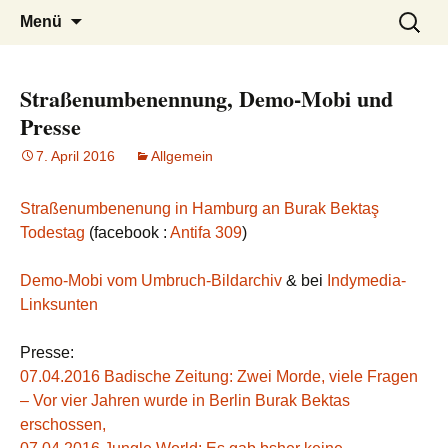
burak
Zum
Suchen
Menü
Inhalt
nach:
springen
Straßenumbenennung, Demo-Mobi und
Presse
7. April 2016
Allgemein
Straßenumbenenung in Hamburg an Burak Bektaş
Todestag
(facebook :
Antifa 309
)
Demo-Mobi vom Umbruch-Bildarchiv
& bei
Indymedia-
Linksunten
Presse:
07.04.2016 Badische Zeitung: Zwei Morde, viele Fragen
– Vor vier Jahren wurde in Berlin Burak Bektas
erschossen,