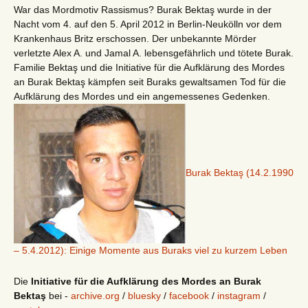
War das Mordmotiv Rassismus? Burak Bektaş wurde in der
Nacht vom 4. auf den 5. April 2012 in Berlin-Neukölln vor dem
Krankenhaus Britz erschossen. Der unbekannte Mörder
verletzte Alex A. und Jamal A. lebensgefährlich und tötete Burak.
Familie Bektaş und die Initiative für die Aufklärung des Mordes
an Burak Bektaş kämpfen seit Buraks gewaltsamen Tod für die
Aufklärung des Mordes und ein angemessenes Gedenken.
Burak Bektaş (14.2.1990
– 5.4.2012): Einige Momente aus Buraks viel zu kurzem Leben
Die
Initiative für die Aufklärung des Mordes an Burak
Bektaş
bei -
archive.org
/
bluesky
/
facebook
/
instagram
/