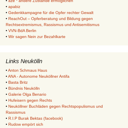
•
aze * andere Zustände ermöglichen
•
apabiz
•
Gedenkkampagne für die Opfer rechter Gewalt
•
ReachOut – Opferberatung und Bildung gegen
Rechtsextremismus, Rassismus und Antisemitismus
•
VVN-BdA Berlin
•
Wir sagen Nein zur Bezahlkarte
Links Neukölln
•
Anton Schmaus Haus
•
ANA - Autonome Neuköllner Antifa
•
Basta Britz
•
Bündnis Neukölln
•
Galerie Olga Benario
•
Hufeisern gegen Rechts
•
Neuköllner Buchläden gegen Rechtspopulismus und
Rassismus
•
R.I.P Burak Bektas (facebook)
•
Rudow empört sich