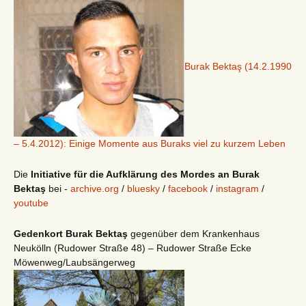
Burak Bektaş (14.2.1990
– 5.4.2012): Einige Momente aus Buraks viel zu kurzem Leben
Die
Initiative für die Aufklärung des Mordes an Burak
Bektaş
bei -
archive.org
/
bluesky
/
facebook
/
instagram
/
youtube
Gedenkort Burak Bektaş
gegenüber dem Krankenhaus
Neukölln (Rudower Straße 48) – Rudower Straße Ecke
Möwenweg/Laubsängerweg