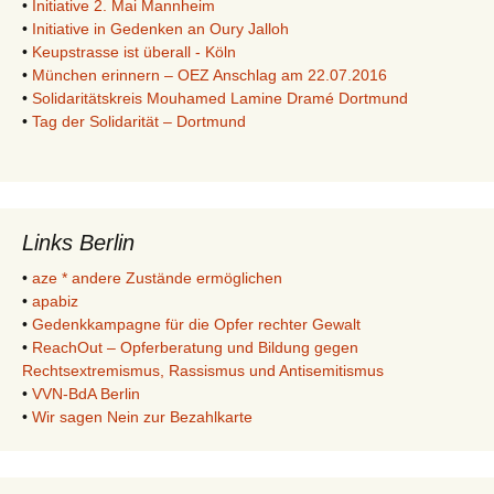
•
Initiative 2. Mai Mannheim
•
Initiative in Gedenken an Oury Jalloh
•
Keupstrasse ist überall - Köln
•
München erinnern – OEZ Anschlag am 22.07.2016
•
Solidaritätskreis Mouhamed Lamine Dramé Dortmund
•
Tag der Solidarität – Dortmund
Links Berlin
•
aze * andere Zustände ermöglichen
•
apabiz
•
Gedenkkampagne für die Opfer rechter Gewalt
•
ReachOut – Opferberatung und Bildung gegen
Rechtsextremismus, Rassismus und Antisemitismus
•
VVN-BdA Berlin
•
Wir sagen Nein zur Bezahlkarte