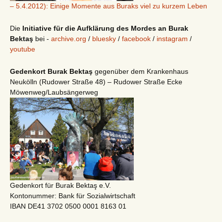
– 5.4.2012): Einige Momente aus Buraks viel zu kurzem Leben
Die
Initiative für die Aufklärung des Mordes an Burak
Bektaş
bei -
archive.org
/
bluesky
/
facebook
/
instagram
/
youtube
Gedenkort Burak Bektaş
gegenüber dem Krankenhaus
Neukölln (Rudower Straße 48) – Rudower Straße Ecke
Möwenweg/Laubsängerweg
Gedenkort für Burak Bektaş e.V.
Kontonummer: Bank für Sozialwirtschaft
IBAN DE41 3702 0500 0001 8163 01