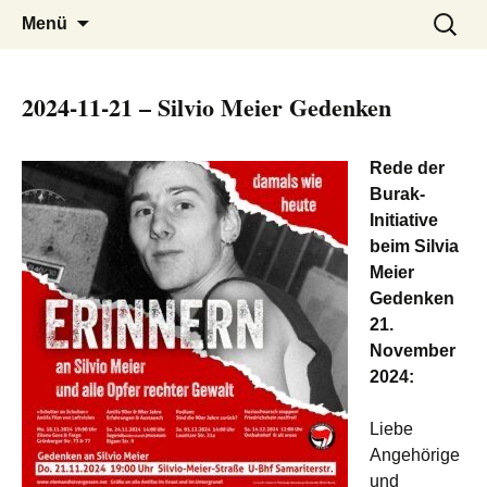
burak
Zum
Suchen
Menü
Inhalt
nach:
springen
2024-11-21 – Silvio Meier Gedenken
Rede der
Burak-
Initiative
beim Silvia
Meier
Gedenken
21.
November
2024:
Liebe
Angehörige
und