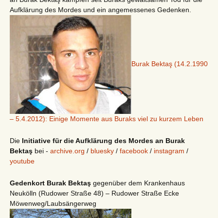
Aufklärung des Mordes und ein angemessenes Gedenken.
Burak Bektaş (14.2.1990
– 5.4.2012): Einige Momente aus Buraks viel zu kurzem Leben
Die
Initiative für die Aufklärung des Mordes an Burak
Bektaş
bei -
archive.org
/
bluesky
/
facebook
/
instagram
/
youtube
Gedenkort Burak Bektaş
gegenüber dem Krankenhaus
Neukölln (Rudower Straße 48) – Rudower Straße Ecke
Möwenweg/Laubsängerweg