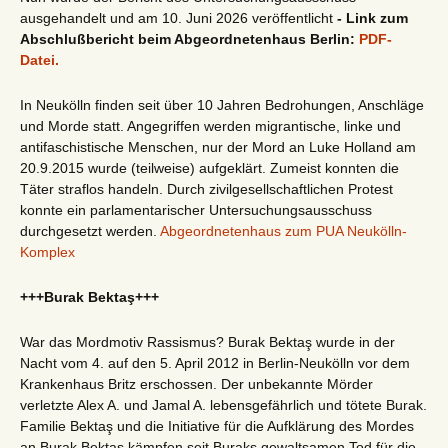
ausgehandelt und am 10. Juni 2026 veröffentlicht
- Link zum
Abschlußbericht beim Abgeordnetenhaus Berlin:
PDF-
Datei.
In Neukölln finden seit über 10 Jahren Bedrohungen, Anschläge
und Morde statt. Angegriffen werden migrantische, linke und
antifaschistische Menschen, nur der Mord an Luke Holland am
20.9.2015 wurde (teilweise) aufgeklärt. Zumeist konnten die
Täter straflos handeln. Durch zivilgesellschaftlichen Protest
konnte ein parlamentarischer Untersuchungsausschuss
durchgesetzt werden.
Abgeordnetenhaus zum PUA Neukölln-
Komplex
+++Burak Bektaş+++
War das Mordmotiv Rassismus? Burak Bektaş wurde in der
Nacht vom 4. auf den 5. April 2012 in Berlin-Neukölln vor dem
Krankenhaus Britz erschossen. Der unbekannte Mörder
verletzte Alex A. und Jamal A. lebensgefährlich und tötete Burak.
Familie Bektaş und die Initiative für die Aufklärung des Mordes
an Burak Bektaş kämpfen seit Buraks gewaltsamen Tod für die