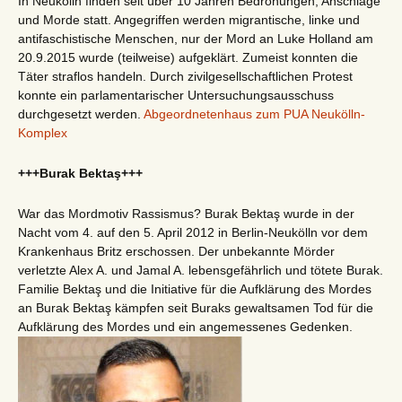
In Neukölln finden seit über 10 Jahren Bedrohungen, Anschläge
und Morde statt. Angegriffen werden migrantische, linke und
antifaschistische Menschen, nur der Mord an Luke Holland am
20.9.2015 wurde (teilweise) aufgeklärt. Zumeist konnten die
Täter straflos handeln. Durch zivilgesellschaftlichen Protest
konnte ein parlamentarischer Untersuchungsausschuss
durchgesetzt werden.
Abgeordnetenhaus zum PUA Neukölln-
Komplex
+++Burak Bektaş+++
War das Mordmotiv Rassismus? Burak Bektaş wurde in der
Nacht vom 4. auf den 5. April 2012 in Berlin-Neukölln vor dem
Krankenhaus Britz erschossen. Der unbekannte Mörder
verletzte Alex A. und Jamal A. lebensgefährlich und tötete Burak.
Familie Bektaş und die Initiative für die Aufklärung des Mordes
an Burak Bektaş kämpfen seit Buraks gewaltsamen Tod für die
Aufklärung des Mordes und ein angemessenes Gedenken.