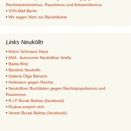
Rechtsextremismus, Rassismus und Antisemitismus
•
VVN-BdA Berlin
•
Wir sagen Nein zur Bezahlkarte
Links Neukölln
•
Anton Schmaus Haus
•
ANA - Autonome Neuköllner Antifa
•
Basta Britz
•
Bündnis Neukölln
•
Galerie Olga Benario
•
Hufeisern gegen Rechts
•
Neuköllner Buchläden gegen Rechtspopulismus und
Rassismus
•
R.I.P Burak Bektas (facebook)
•
Rudow empört sich
•
Verein.Burak.Bektas (facebook)