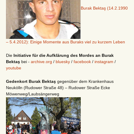
Burak Bektaş (14.2.1990
– 5.4.2012): Einige Momente aus Buraks viel zu kurzem Leben
Die
Initiative für die Aufklärung des Mordes an Burak
Bektaş
bei -
archive.org
/
bluesky
/
facebook
/
instagram
/
youtube
Gedenkort Burak Bektaş
gegenüber dem Krankenhaus
Neukölln (Rudower Straße 48) – Rudower Straße Ecke
Möwenweg/Laubsängerweg