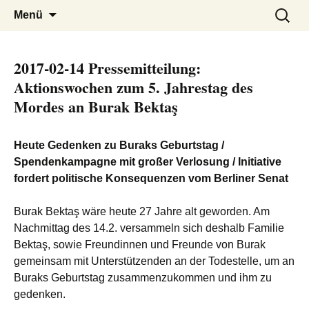
burak
Zum
Suchen
Menü
Inhalt
nach:
springen
2017-02-14 Pressemitteilung:
Aktionswochen zum 5. Jahrestag des
Mordes an Burak Bektaş
Heute Gedenken zu Buraks Geburtstag /
Spendenkampagne mit großer Verlosung / Initiative
fordert politische Konsequenzen vom Berliner Senat
Burak Bektaş wäre heute 27 Jahre alt geworden. Am
Nachmittag des 14.2. versammeln sich deshalb Familie
Bektaş, sowie Freundinnen und Freunde von Burak
gemeinsam mit Unterstützenden an der Todestelle, um an
Buraks Geburtstag zusammenzukommen und ihm zu
gedenken.