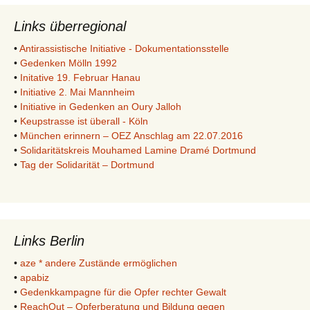
Links überregional
•
Antirassistische Initiative - Dokumentationsstelle
•
Gedenken Mölln 1992
•
Initative 19. Februar Hanau
•
Initiative 2. Mai Mannheim
•
Initiative in Gedenken an Oury Jalloh
•
Keupstrasse ist überall - Köln
•
München erinnern – OEZ Anschlag am 22.07.2016
•
Solidaritätskreis Mouhamed Lamine Dramé Dortmund
•
Tag der Solidarität – Dortmund
Links Berlin
•
aze * andere Zustände ermöglichen
•
apabiz
•
Gedenkkampagne für die Opfer rechter Gewalt
•
ReachOut – Opferberatung und Bildung gegen